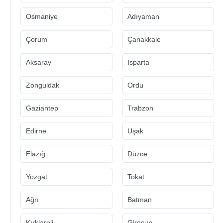
Osmaniye
Adıyaman
Çorum
Çanakkale
Aksaray
Isparta
Zonguldak
Ordu
Gaziantep
Trabzon
Edirne
Uşak
Elazığ
Düzce
Yozgat
Tokat
Ağrı
Batman
Kırklareli
Giresun