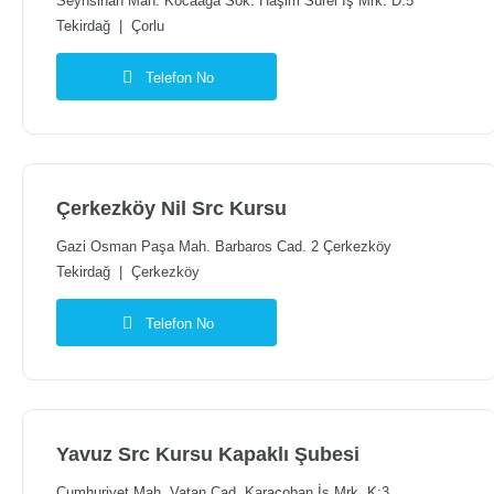
Seyhsinan Mah. Kocaağa Sok. Haşim Sürel İş Mrk. D:5
Tekirdağ
|
Çorlu
Telefon No
Çerkezköy Nil Src Kursu
Gazi Osman Paşa Mah. Barbaros Cad. 2 Çerkezköy
Tekirdağ
|
Çerkezköy
Telefon No
Yavuz Src Kursu Kapaklı Şubesi
Cumhuriyet Mah. Vatan Cad. Karaçoban İş Mrk. K:3