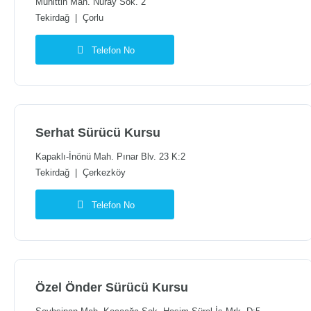
Muhittin Mah. Nuray Sok. 2
Tekirdağ
|
Çorlu
Telefon No
Serhat Sürücü Kursu
Kapaklı-İnönü Mah. Pınar Blv. 23 K:2
Tekirdağ
|
Çerkezköy
Telefon No
Özel Önder Sürücü Kursu