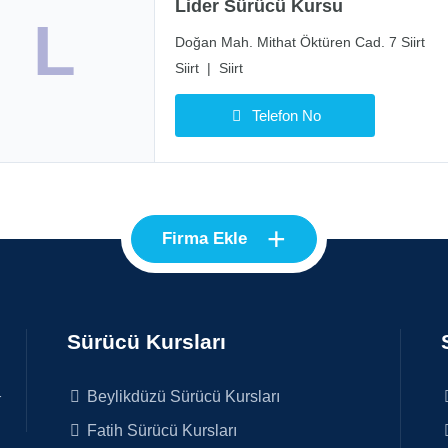
Lider Sürücü Kursu
L
Doğan Mah. Mithat Öktüren Cad. 7 Siirt
Siirt
|
Siirt
Telefon No
+
Firma Ekle
Sürücü Kursları
Beylikdüzü Sürücü Kursları
r
Fatih Sürücü Kursları