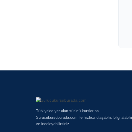
Türkiye'de yer alan sürücü kurslarına
Surucukursuburada.com ile hızlıca ulaşabilir, bilgi alabili
ve inceleyebilirsiniz.