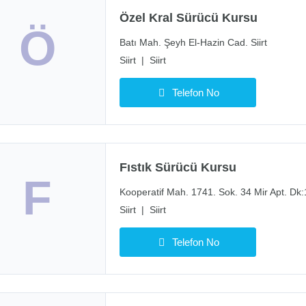
Özel Kral Sürücü Kursu
Ö
Batı Mah. Şeyh El-Hazin Cad. Siirt
Siirt
|
Siirt
Telefon No
Fıstık Sürücü Kursu
F
Kooperatif Mah. 1741. Sok. 34 Mir Apt. Dk:1
Siirt
|
Siirt
Telefon No