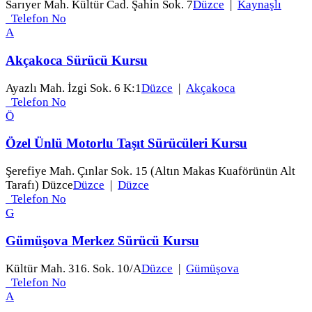
Sarıyer Mah. Kültür Cad. Şahin Sok. 7
Düzce
|
Kaynaşlı
Telefon No
A
Akçakoca Sürücü Kursu
Ayazlı Mah. İzgi Sok. 6 K:1
Düzce
|
Akçakoca
Telefon No
Ö
Özel Ünlü Motorlu Taşıt Sürücüleri Kursu
Şerefiye Mah. Çınlar Sok. 15 (Altın Makas Kuaförünün Alt
Tarafı) Düzce
Düzce
|
Düzce
Telefon No
G
Gümüşova Merkez Sürücü Kursu
Kültür Mah. 316. Sok. 10/A
Düzce
|
Gümüşova
Telefon No
A