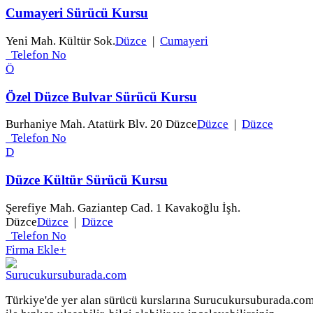
Cumayeri Sürücü Kursu
Yeni Mah. Kültür Sok.
Düzce
|
Cumayeri
Telefon No
Ö
Özel Düzce Bulvar Sürücü Kursu
Burhaniye Mah. Atatürk Blv. 20 Düzce
Düzce
|
Düzce
Telefon No
D
Düzce Kültür Sürücü Kursu
Şerefiye Mah. Gaziantep Cad. 1 Kavakoğlu İşh.
Düzce
Düzce
|
Düzce
Telefon No
Firma Ekle
+
Türkiye'de yer alan sürücü kurslarına Surucukursuburada.co