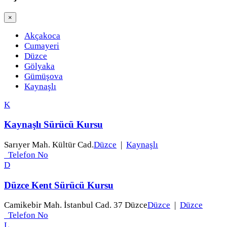
×
Akçakoca
Cumayeri
Düzce
Gölyaka
Gümüşova
Kaynaşlı
K
Kaynaşlı Sürücü Kursu
Sarıyer Mah. Kültür Cad.
Düzce
|
Kaynaşlı
Telefon No
D
Düzce Kent Sürücü Kursu
Camikebir Mah. İstanbul Cad. 37 Düzce
Düzce
|
Düzce
Telefon No
L