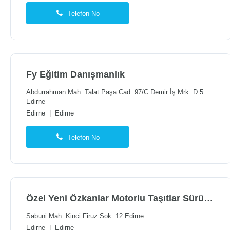
Telefon No
Fy Eğitim Danışmanlık
Abdurrahman Mah. Talat Paşa Cad. 97/C Demir İş Mrk. D:5
Edirne
Edirne
|
Edirne
Telefon No
Özel Yeni Özkanlar Motorlu Taşıtlar Sürücü Kursu
Sabuni Mah. Kinci Firuz Sok. 12 Edirne
Edirne
|
Edirne