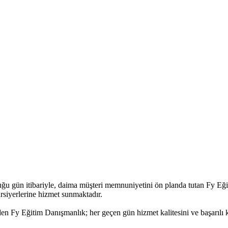
uğu gün itibariyle, daima müşteri memnuniyetini ön planda tutan Fy Eğ
ursiyerlerine hizmet sunmaktadır.
den Fy Eğitim Danışmanlık; her geçen gün hizmet kalitesini ve başarılı ku