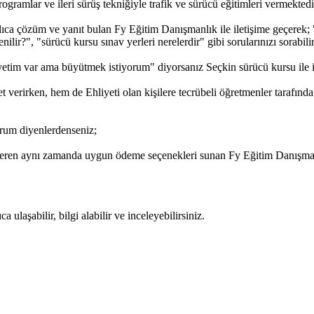
gramlar ve ileri sürüş tekniğiyle trafik ve sürücü eğitimleri vermektedi
ıca çözüm ve yanıt bulan Fy Eğitim Danışmanlık ile iletişime geçerek; "
lir?", "sürücü kursu sınav yerleri nerelerdir" gibi sorularınızı sorabilir,
etim var ama büyütmek istiyorum" diyorsanız Seçkin sürücü kursu ile ile
verirken, hem de Ehliyeti olan kişilere tecrübeli öğretmenler tarafınd
rum diyenlerdenseniz;
veren aynı zamanda uygun ödeme seçenekleri sunan Fy Eğitim Danışmanlı
ulaşabilir, bilgi alabilir ve inceleyebilirsiniz.