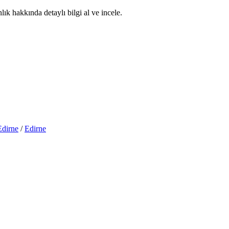
ık hakkında detaylı bilgi al ve incele.
Edirne
/
Edirne