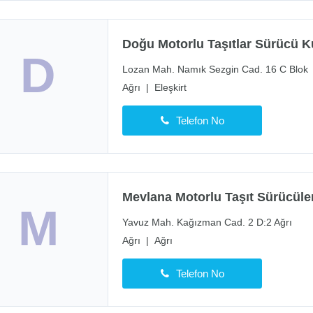
Doğu Motorlu Taşıtlar Sürücü K
D
Lozan Mah. Namık Sezgin Cad. 16 C Blok
Ağrı
|
Eleşkirt
Telefon No
Mevlana Motorlu Taşıt Sürücüle
M
Yavuz Mah. Kağızman Cad. 2 D:2 Ağrı
Ağrı
|
Ağrı
Telefon No