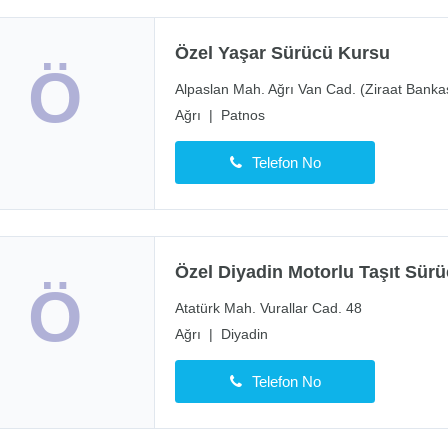
Özel Yaşar Sürücü Kursu
Ö
Alpaslan Mah. Ağrı Van Cad. (Ziraat Bankas
Ağrı
|
Patnos
Telefon No
Özel Diyadin Motorlu Taşıt Sürü
Ö
Atatürk Mah. Vurallar Cad. 48
Ağrı
|
Diyadin
Telefon No