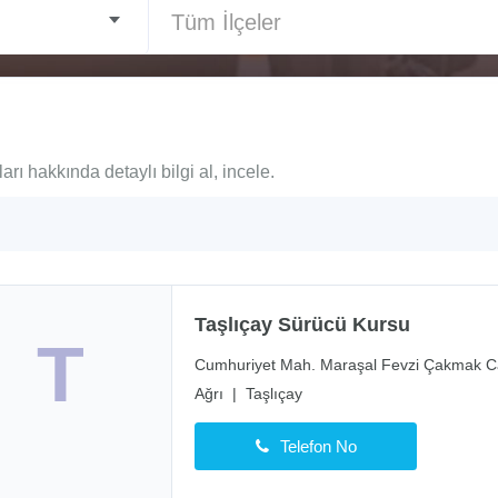
Tüm İlçeler
rı hakkında detaylı bilgi al, incele.
Taşlıçay Sürücü Kursu
T
Cumhuriyet Mah. Maraşal Fevzi Çakmak Ca
Ağrı
|
Taşlıçay
Telefon No