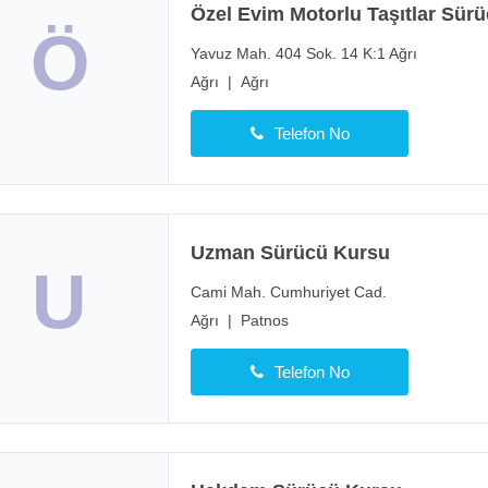
Özel Evim Motorlu Taşıtlar Sür
Ö
Yavuz Mah. 404 Sok. 14 K:1 Ağrı
Ağrı
|
Ağrı
Telefon No
Uzman Sürücü Kursu
U
Cami Mah. Cumhuriyet Cad.
Ağrı
|
Patnos
Telefon No