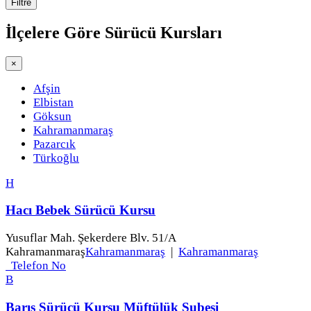
Filtre
İlçelere Göre
Sürücü Kursları
×
Afşin
Elbistan
Göksun
Kahramanmaraş
Pazarcık
Türkoğlu
H
Hacı Bebek Sürücü Kursu
Yusuflar Mah. Şekerdere Blv. 51/A
Kahramanmaraş
Kahramanmaraş
|
Kahramanmaraş
Telefon No
B
Barış Sürücü Kursu Müftülük Şubesi