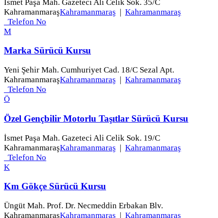
İsmet Paşa Mah. Gazeteci Ali Celik Sok. 35/C
Kahramanmaraş
Kahramanmaraş
|
Kahramanmaraş
Telefon No
M
Marka Sürücü Kursu
Yeni Şehir Mah. Cumhuriyet Cad. 18/C Sezal Apt.
Kahramanmaraş
Kahramanmaraş
|
Kahramanmaraş
Telefon No
Ö
Özel Gençbilir Motorlu Taşıtlar Sürücü Kursu
İsmet Paşa Mah. Gazeteci Ali Celik Sok. 19/C
Kahramanmaraş
Kahramanmaraş
|
Kahramanmaraş
Telefon No
K
Km Gökçe Sürücü Kursu
Üngüt Mah. Prof. Dr. Necmeddin Erbakan Blv.
Kahramanmaraş
Kahramanmaraş
|
Kahramanmaraş