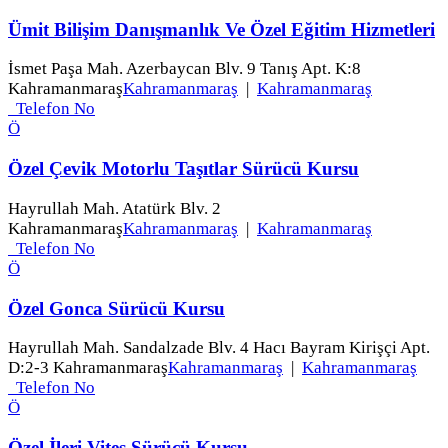
Ümit Bilişim Danışmanlık Ve Özel Eğitim Hizmetleri
İsmet Paşa Mah. Azerbaycan Blv. 9 Tanış Apt. K:8
Kahramanmaraş
Kahramanmaraş
|
Kahramanmaraş
Telefon No
Ö
Özel Çevik Motorlu Taşıtlar Sürücü Kursu
Hayrullah Mah. Atatürk Blv. 2
Kahramanmaraş
Kahramanmaraş
|
Kahramanmaraş
Telefon No
Ö
Özel Gonca Sürücü Kursu
Hayrullah Mah. Sandalzade Blv. 4 Hacı Bayram Kirişçi Apt.
D:2-3 Kahramanmaraş
Kahramanmaraş
|
Kahramanmaraş
Telefon No
Ö
Özel İleri Vites Sürücü Kursu