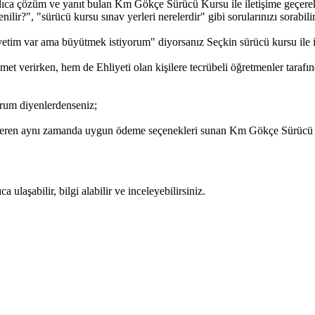
lıca çözüm ve yanıt bulan Km Gökçe Sürücü Kursu ile iletişime geçerek; 
lir?", "sürücü kursu sınav yerleri nerelerdir" gibi sorularınızı sorabilir,
etim var ama büyütmek istiyorum" diyorsanız Seçkin sürücü kursu ile ile
 verirken, hem de Ehliyeti olan kişilere tecrübeli öğretmenler tarafın
rum diyenlerdenseniz;
 veren aynı zamanda uygun ödeme seçenekleri sunan Km Gökçe Sürücü Ku
ulaşabilir, bilgi alabilir ve inceleyebilirsiniz.