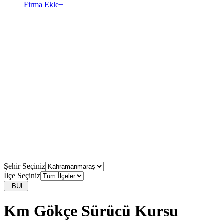
Firma Ekle
+
Şehir Seçiniz
İlçe Seçiniz
BUL
Km Gökçe Sürücü Kursu