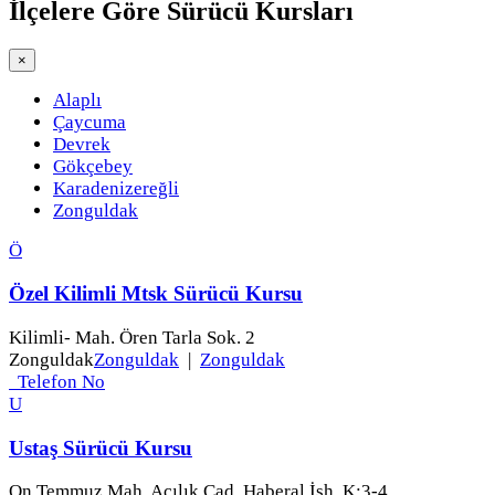
İlçelere Göre
Sürücü Kursları
×
Alaplı
Çaycuma
Devrek
Gökçebey
Karadenizereğli
Zonguldak
Ö
Özel Kilimli Mtsk Sürücü Kursu
Kilimli- Mah. Ören Tarla Sok. 2
Zonguldak
Zonguldak
|
Zonguldak
Telefon No
U
Ustaş Sürücü Kursu
On Temmuz Mah. Acılık Cad. Haberal İşh. K:3-4