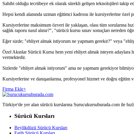
Sahibi olduğu tecrübeye ek olarak sürekli gelişen teknolojileri takip e
Hepsi kendi alanında uzman eğitimci kadrosu ile kursiyerlerine özel pro
Kursiyerlerine maksimum özveri ile yaklaşan, olası tüm sorularına hızl
sağlık raporu nasıl alınır?", "sürücü kursu sınav sonuçları nereden öğreni
Eğer sizde; "ehliyet almak istiyorum ne yapmam gerekir?" veya "ehliy
Özel Akınlar Sürücü Kursu hem yeni ehliyet almak isteyen adaylara hiz
vermektedir.
Sizlerde "ehliyet almak istiyorum" ama ne yapmam gerekiyor bilmiyo
Kursiyerlerine ve danışanlarına, profesyonel hizmet ve doğru eğitim 
Firma Ekle
+
Türkiye'de yer alan sürücü kurslarına Surucukursuburada.com ile hızlıca 
Sürücü Kursları
Beylikdüzü Sürücü Kursları
Fatih Sürücü Kursları