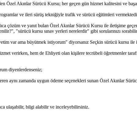
den Özel Akınlar Sürücü Kursu; her geçen gün hizmet kalitesini ve başarıl
gramlar ve ileri sürüş tekniğiyle trafik ve sürücü eğitimleri vermektedi
ıca çözüm ve yanıt bulan Özel Akınlar Sürücü Kursu ile iletişime geçere
lir?", "sürücü kursu sınav yerleri nerelerdir" gibi sorularınızı sorabilir,
etim var ama büyütmek istiyorum" diyorsanız Seçkin sürücü kursu ile ile
met verirken, hem de Ehliyeti olan kişilere tecrübeli öğretmenler tara
rum diyenlerdenseniz;
veren aynı zamanda uygun ödeme seçenekleri sunan Özel Akınlar Sürücü 
ulaşabilir, bilgi alabilir ve inceleyebilirsiniz.