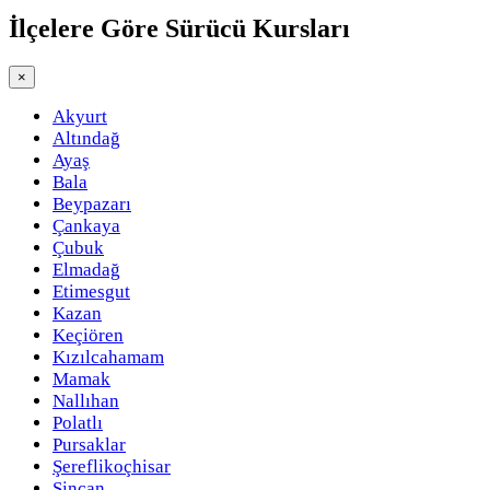
İlçelere Göre
Sürücü Kursları
×
Akyurt
Altındağ
Ayaş
Bala
Beypazarı
Çankaya
Çubuk
Elmadağ
Etimesgut
Kazan
Keçiören
Kızılcahamam
Mamak
Nallıhan
Polatlı
Pursaklar
Şereflikoçhisar
Sincan