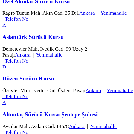
Özel Akınlar Sürücü Kursu
Ragıp Tüzün Mah. Akın Cad. 35 D:1
Ankara
|
Yenimahalle
Telefon No
A
Aslantürk Sürücü Kursu
Demetevler Mah. İvedik Cad. 99 Uzay 2
Pasajı
Ankara
|
Yenimahalle
Telefon No
D
Düzen Sürücü Kursu
Özevler Mah. İvedik Cad. Özlem Pasajı
Ankara
|
Yenimahalle
Telefon No
A
Altuntaş Sürücü Kursu Şentepe Şubesi
Avcılar Mah. Aydan Cad. 145/C
Ankara
|
Yenimahalle
Telefon No