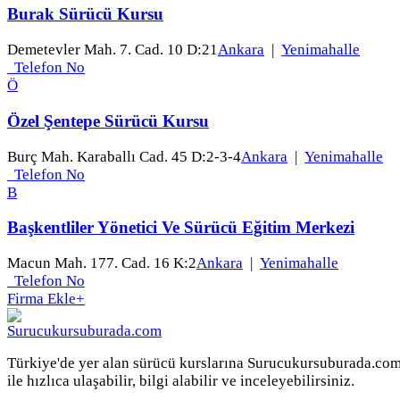
Burak Sürücü Kursu
Demetevler Mah. 7. Cad. 10 D:21
Ankara
|
Yenimahalle
Telefon No
Ö
Özel Şentepe Sürücü Kursu
Burç Mah. Karaballı Cad. 45 D:2-3-4
Ankara
|
Yenimahalle
Telefon No
B
Başkentliler Yönetici Ve Sürücü Eğitim Merkezi
Macun Mah. 177. Cad. 16 K:2
Ankara
|
Yenimahalle
Telefon No
Firma Ekle
+
Türkiye'de yer alan sürücü kurslarına Surucukursuburada.co
ile hızlıca ulaşabilir, bilgi alabilir ve inceleyebilirsiniz.