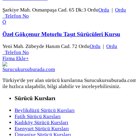
Şarkiye Mah. Osmanpaşa Cad. 65 Dk:3 Ordu
Ordu
|
Ordu
Telefon No
Ö
Özel Gökçenur Motorlu Taşıt Sürücüleri Kursu
Yeni Mah. Zübeyde Hanım Cad. 72 Ordu
Ordu
|
Ordu
Telefon No
Firma Ekle
+
Türkiye'de yer alan sürücü kurslarına Surucukursuburada.co
ile hızlıca ulaşabilir, bilgi alabilir ve inceleyebilirsiniz.
Sürücü Kursları
Beylikdüzü Sürücü Kursları
Fatih Sürücü Kursları
Kadıköy Sürücü Kursları
Esenyurt Sürücü Kursları
Ümraniye Sürücü Kursları