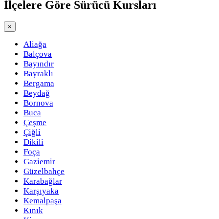
İlçelere Göre
Sürücü Kursları
×
Aliağa
Balçova
Bayındır
Bayraklı
Bergama
Beydağ
Bornova
Buca
Çeşme
Çiğli
Dikili
Foça
Gaziemir
Güzelbahçe
Karabağlar
Karşıyaka
Kemalpaşa
Kınık