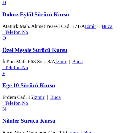
D
Dokuz Eylül Sürücü Kursu
Atatürk Mah. Ahmet Yesevi Cad. 171/A
İzmir
|
Buca
Telefon No
Ö
Özel Meşale Sürücü Kursu
İnönü Mah. 668 Sok. 8/A
İzmir
|
Buca
Telefon No
E
Ege 10 Sürücü Kursu
Erdem Cad. 15
İzmir
|
Buca
Telefon No
N
Nilüfer Sürücü Kursu
Barış Mah. Menderes Cad. 170
İzmir
|
Buca