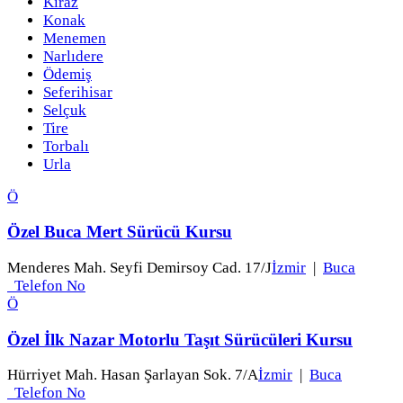
Kiraz
Konak
Menemen
Narlıdere
Ödemiş
Seferihisar
Selçuk
Tire
Torbalı
Urla
Ö
Özel Buca Mert Sürücü Kursu
Menderes Mah. Seyfi Demirsoy Cad. 17/J
İzmir
|
Buca
Telefon No
Ö
Özel İlk Nazar Motorlu Taşıt Sürücüleri Kursu
Hürriyet Mah. Hasan Şarlayan Sok. 7/A
İzmir
|
Buca
Telefon No