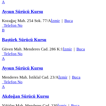
A
Aysun Sürücü Kursu
Kozağaç Mah. 254 Sok. 77/A
İzmir
|
Buca
Telefon No
B
Baştürk Sürücü Kursu
Güven Mah. Menderes Cad. 286 K:1
İzmir
|
Buca
Telefon No
A
Aysun Sürücü Kursu
Menderes Mah. İstiklal Cad. 23/A
İzmir
|
Buca
Telefon No
A
Akdoğan Sürücü Kursu
Yiğitler Mah. Menderes Cad. 230
İzmir
|
Buca