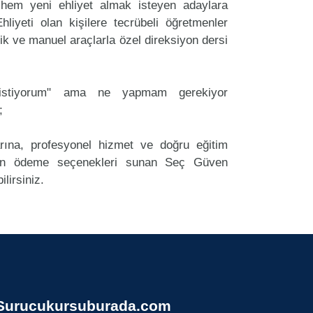
em yeni ehliyet almak isteyen adaylara
liyeti olan kişilere tecrübeli öğretmenler
k ve manuel araçlarla özel direksiyon dersi
k istiyorum" ama ne yapmam gerekiyor
;
arına, profesyonel hizmet ve doğru eğitim
un ödeme seçenekleri sunan Seç Güven
lirsiniz.
Surucukursuburada.com