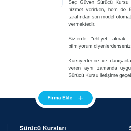
Seç Güven Sürücü Kursu h
hizmet verirken, hem de Eh
tarafından son model otomati
vermektedir.
Sizlerde "ehliyet alma
bilmiyorum diyenlerdenseniz
Kursiyerlerine ve danışanl
veren aynı zamanda uyg
Sürücü Kursu iletişime geçebi
+
Firma Ekle
Sürücü Kursları