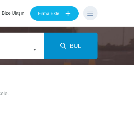
+
Bize Ulaşın
Firma Ekle
BUL
cele.