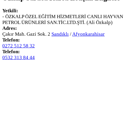
Yetkili:
- ÖZKALP ÖZEL EĞİTİM HİZMETLERİ CANLI HAYVAN
PETROL ÜRÜNLERİ SAN.TİC.LTD.ŞTİ. (Ali Özkalp)
Adres:
Çakır Mah. Gazi Sok. 2
Sandıklı
/
Afyonkarahisar
Telefon:
0272 512 58 32
Telefon:
0532 313 84 44