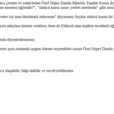
ıca çözüm ve yanıt bulan Özel Süper Damla Motorlu Taşıtlar Kursu ile ile
 nereden öğrenilir?", "sürücü kursu sınav yerleri nerelerdir" gibi soruları
etim var ama büyütmek istiyorum" diyorsanız Seçkin sürücü kursu ile ile
en adaylara hizmet verirken, hem de Ehliyeti olan kişilere tecrübeli ö
rum diyenlerdenseniz;
 veren aynı zamanda uygun ödeme seçenekleri sunan Özel Süper Damla Mot
ulaşabilir, bilgi alabilir ve inceleyebilirsiniz.