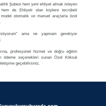
lihli Şubesi hem yeni ehliyet almak isteyen
 hem de Ehliyeti olan kişilere tecrübeli
 model otomatik ve manuel araçlarla özel
.
k istiyorum" ama ne yapmam gerekiyor
;
arına, profesyonel hizmet ve doğru eğitim
n ödeme seçenekleri sunan Özel Köksal
letişime geçebilirsiniz.
Surucukursuburada.com