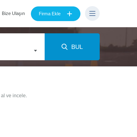
+
Bize Ulaşın
Firma Ekle
BUL
al ve incele.