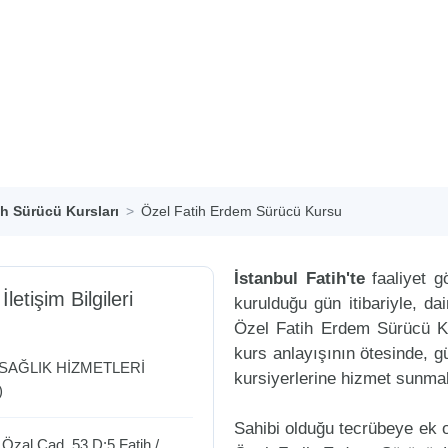
ih Sürücü Kursları
Özel Fatih Erdem Sürücü Kursu
İstanbul Fatih'te
faaliyet g
İletişim Bilgileri
kurulduğu gün itibariyle, d
Özel Fatih Erdem Sürücü Ku
kurs anlayışının ötesinde, g
 SAĞLIK HİZMETLERİ
kursiyerlerine hizmet sunmak
)
Sahibi olduğu tecrübeye ek ol
 Özal Cad. 53 D:5
Fatih
/