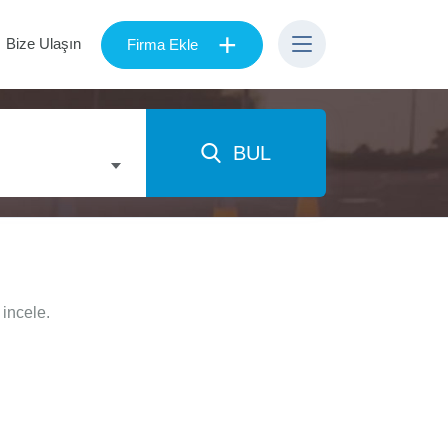
+
Bize Ulaşın
Firma Ekle
BUL
 incele.