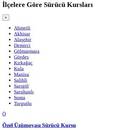
İlçelere Göre
Sürücü Kursları
×
Ahmetli
Akhisar
Alaşehir
Demirci
Gölmarmara
Gördes
Kırkağaç
Kula
Manisa
Salihli
Sarıgöl
Saruhanlı
Soma
Turgutlu
Ö
Özel Üzümovası Sürücü Kursu