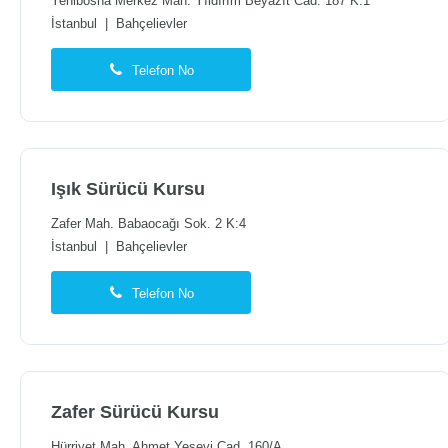
Yenibosna Merkez Mah. Yıldırım Beyazıt Cad. 187 K:1
İstanbul
|
Bahçelievler
Telefon No
Işık Sürücü Kursu
Zafer Mah. Babaocağı Sok. 2 K:4
İstanbul
|
Bahçelievler
Telefon No
Zafer Sürücü Kursu
Hürriyet Mah. Ahmet Yesevi Cad. 160/A