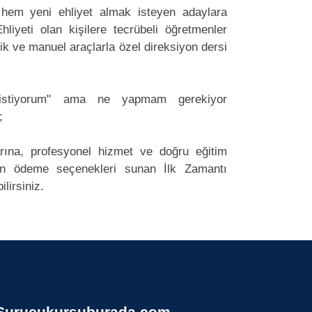
hem yeni ehliyet almak isteyen adaylara
liyeti olan kişilere tecrübeli öğretmenler
k ve manuel araçlarla özel direksiyon dersi
k istiyorum" ama ne yapmam gerekiyor
;
arına, profesyonel hizmet ve doğru eğitim
n ödeme seçenekleri sunan İlk Zamantı
lirsiniz.
Surucukursuburada.com