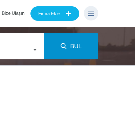
+
Bize Ulaşın
Firma Ekle
BUL