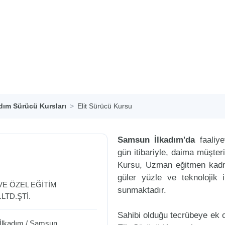
adım Sürücü Kursları
Elit Sürücü Kursu
Samsun İlkadım'da
faaliy
gün itibariyle, daima müşter
Kursu, Uzman eğitmen kadros
güler yüzle ve teknolojik 
VE ÖZEL EĞİTİM
sunmaktadır.
LTD.ŞTİ.
Sahibi olduğu tecrübeye ek ol
İlkadım
/
Samsun