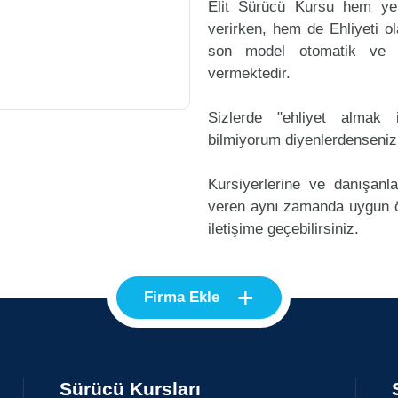
Elit Sürücü Kursu hem yen
verirken, hem de Ehliyeti ol
son model otomatik ve m
vermektedir.
Sizlerde "ehliyet alma
bilmiyorum diyenlerdenseniz
Kursiyerlerine ve danışanl
veren aynı zamanda uygun ö
iletişime geçebilirsiniz.
+
Firma Ekle
Sürücü Kursları