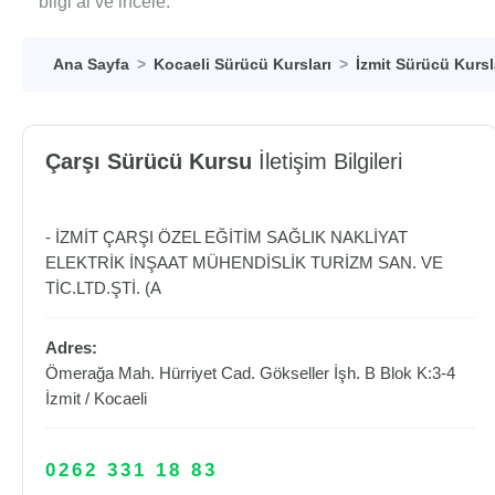
bilgi al ve incele.
Ana Sayfa
Kocaeli Sürücü Kursları
İzmit Sürücü Kursl
Çarşı Sürücü Kursu
İletişim Bilgileri
- İZMİT ÇARŞI ÖZEL EĞİTİM SAĞLIK NAKLİYAT
ELEKTRİK İNŞAAT MÜHENDİSLİK TURİZM SAN. VE
TİC.LTD.ŞTİ. (A
Adres:
Ömerağa Mah. Hürriyet Cad. Gökseller İşh. B Blok K:3-4
İzmit
/
Kocaeli
0262 331 18 83