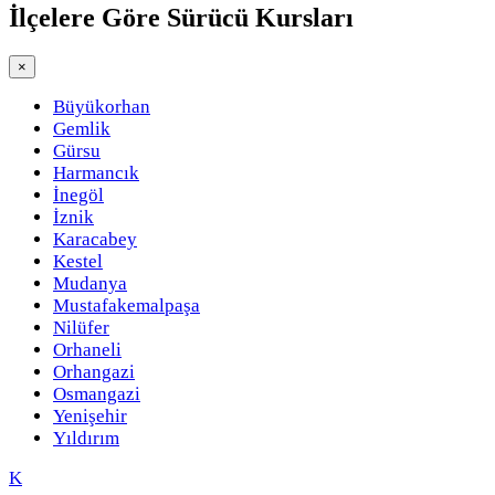
İlçelere Göre
Sürücü Kursları
×
Büyükorhan
Gemlik
Gürsu
Harmancık
İnegöl
İznik
Karacabey
Kestel
Mudanya
Mustafakemalpaşa
Nilüfer
Orhaneli
Orhangazi
Osmangazi
Yenişehir
Yıldırım
K