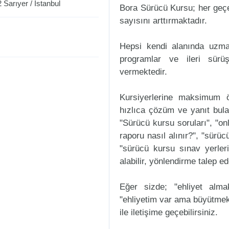
2
Sarıyer
/
İstanbul
Bora Sürücü Kursu; her geçen
sayısını arttırmaktadır.
Hepsi kendi alanında uzman
programlar ve ileri sürüş
vermektedir.
Kursiyerlerine maksimum ö
hızlıca çözüm ve yanıt bula
"Sürücü kursu soruları", "onl
raporu nasıl alınır?", "sürü
"sürücü kursu sınav yerleri n
alabilir, yönlendirme talep ede
Eğer sizde; "ehliyet alm
"ehliyetim var ama büyütmek
ile iletişime geçebilirsiniz.