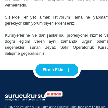
vermektedir.
Sizlerde "ehliyet almak istiyorum" ama ne yapma
gerekiyor bilmiyorum diyenlerdenseniz;
Kursiyerlerine ve danışanlarına, profesyonel hizmet v
doğru eğitim veren aynı zamanda uygun ödem
seçenekleri sunan Beyaz Safir Operatörlük Kurs
iletişime geçebilirsiniz.
+
Firma Ekle
Türkiye'de yer alan sürücü kurslarına Surucukursuburada.com ile hızlıca