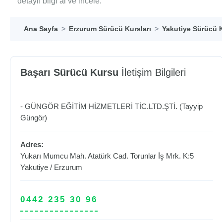
detaylı bilgi al ve incele.
Ana Sayfa
Erzurum Sürücü Kursları
Yakutiye Sürücü K
Başarı Sürücü Kursu
İletişim Bilgileri
- GÜNGÖR EĞİTİM HİZMETLERİ TİC.LTD.ŞTİ. (Tayyip
Güngör)
Adres:
Yukarı Mumcu Mah. Atatürk Cad. Torunlar İş Mrk. K:5
Yakutiye
/
Erzurum
0442 235 30 96