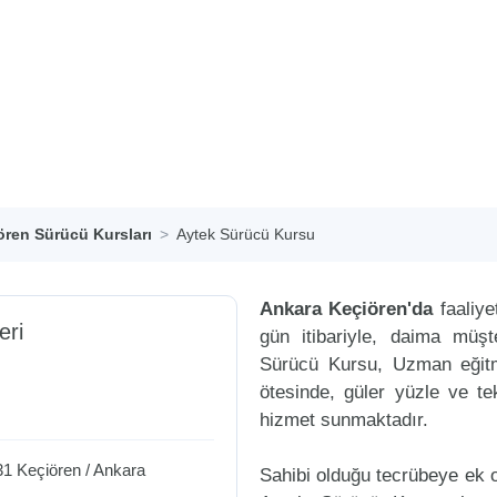
ören Sürücü Kursları
Aytek Sürücü Kursu
Ankara Keçiören'da
faaliye
eri
gün itibariyle, daima müş
Sürücü Kursu, Uzman eğitme
ötesinde, güler yüzle ve tek
hizmet sunmaktadır.
31
Keçiören
/
Ankara
Sahibi olduğu tecrübeye ek ol