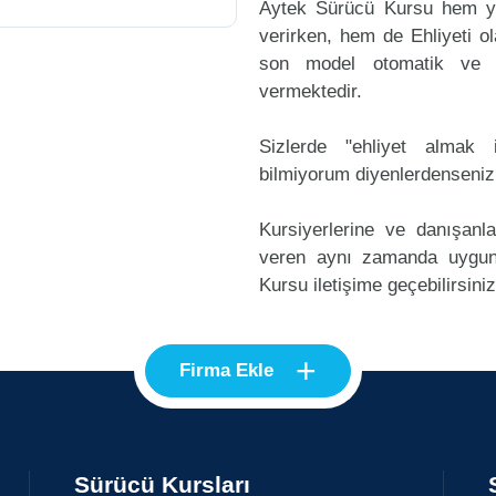
Aytek Sürücü Kursu hem ye
verirken, hem de Ehliyeti ol
son model otomatik ve m
vermektedir.
Sizlerde "ehliyet alma
bilmiyorum diyenlerdenseniz
Kursiyerlerine ve danışanl
veren aynı zamanda uygun
Kursu iletişime geçebilirsiniz
+
Firma Ekle
Sürücü Kursları