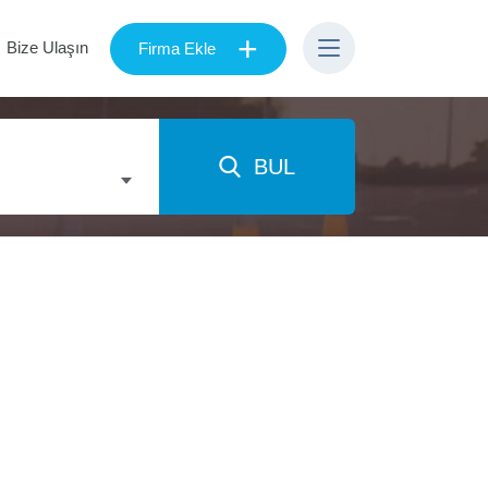
+
Bize Ulaşın
Firma Ekle
BUL