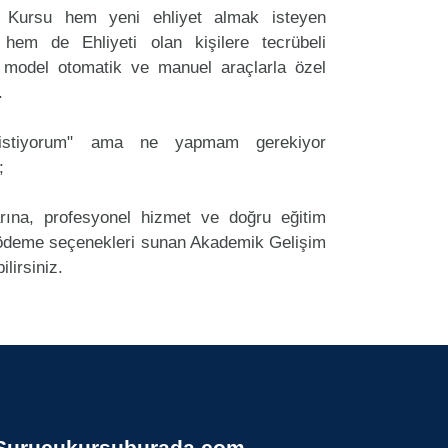
 Kursu hem yeni ehliyet almak isteyen
 hem de Ehliyeti olan kişilere tecrübeli
 model otomatik ve manuel araçlarla özel
.
k istiyorum" ama ne yapmam gerekiyor
;
arına, profesyonel hizmet ve doğru eğitim
ödeme seçenekleri sunan Akademik Gelişim
lirsiniz.
Surucukursuburada.com